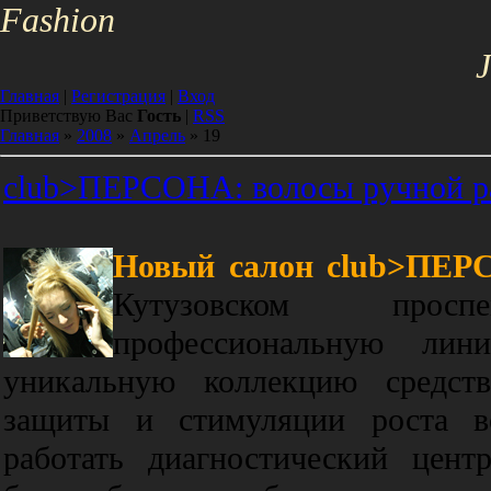
Fa
shion
J
Главная
|
Регистрация
|
Вход
Приветствую Вас
Гость
|
RSS
Главная
»
2008
»
Апрель
»
19
сlub>ПЕРСОНА: волосы ручной р
Новый салон сlub>ПЕ
Кутузовском проспе
профессиональную лини
уникальную коллекцию средств
защиты и стимуляции роста в
работать диагностический цен