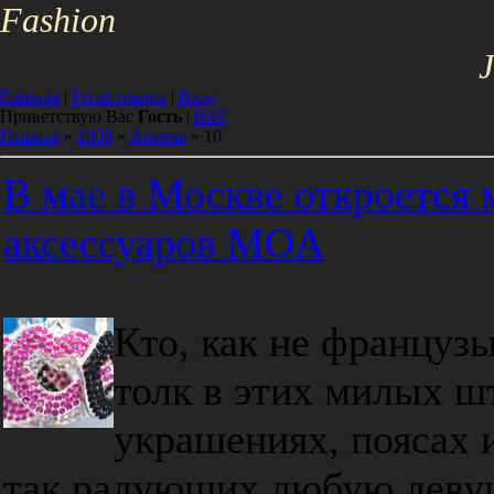
Fa
shion
J
Главная
|
Регистрация
|
Вход
Приветствую Вас
Гость
|
RSS
Главная
»
2008
»
Апрель
»
10
В мае в Москве откроется 
аксессуаров MOA
Кто, как не французы
толк в этих милых ш
украшениях, поясах 
так радующих любую деву