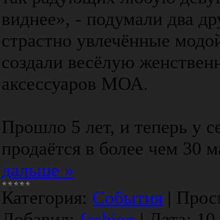
виднее», - подумали два д
страстно увлечённые модой
создали весёлую женствен
аксессуаров МОА.
Прошло 5 лет, и теперь у 
продаётся в более чем 30 
дальше »
Категория:
События
|
Прос
Добавил:
fashion
|
Дата:
10