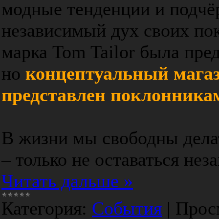
модные тенденции и подч
независимый дух своих пок
марка Tom Tailor была пред
но
концептуальный магаз
представлен поклонника
В жизни мы свободны делат
– только не оставаться не
Читать дальше »
Категория:
События
|
Прос