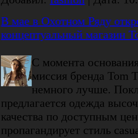
В мае в Охотном Ряду откр
концептуальный магазин To
С момента основания
миссия бренда Tom Ta
немного лучше. Пок
предлагается одежда высо
качества по доступным цен
пропагандирует стиль casu