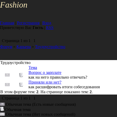
Fa
shion
Главная
|
Регистрация
|
Вход
Приветствую Вас
Гость
|
RSS
Страница
1
из
1
1
Форум
»
Карьера
»
Трудоустройство
Трудоустройство
Тема
Вопрос о зарплате
как на него правильно отвечать?
Приняли или нет?
как расшифровать итоги собеседования
В этом форуме тем:
2
. На странице показано тем:
2
.
Страница
1
из
1
1
Обычная тема (Есть новые сообщения)
Обычная тема
Обычная тема (Нет новых сообщений)