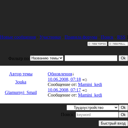
Новые сообщения
·
Участники
·
Правила форума
·
Поиск
·
RSS
]
Фильтр по:
Автор темы
Обновления
↓
10.06.2008, 07:18
3ouka
Сообщение от:
Mamini_kedi
10.06.2008, 07:17
Glamurnyi_Smail
Сообщение от:
Mamini_kedi
Поиск: