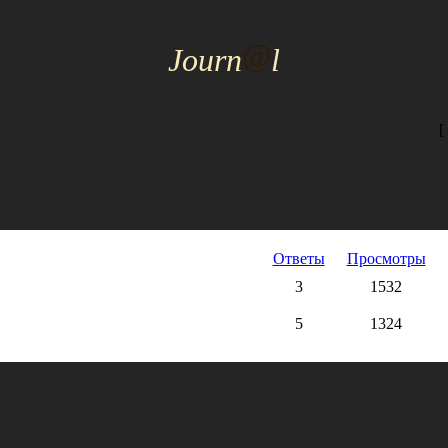
@
J
ourn
l
[
Ответы
Просмотры
3
1532
5
1324