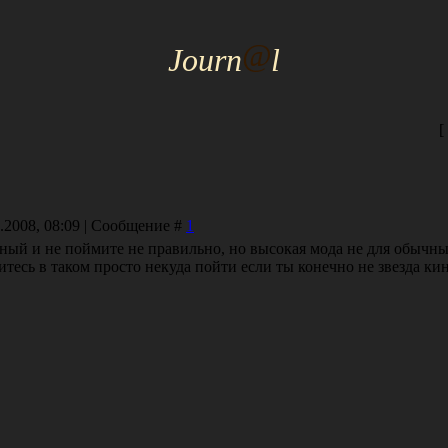
@
J
ourn
l
[
5.2008, 08:09 | Сообщение #
1
ный и не поймите не правильно, но высокая мода не для обычны
ситесь в таком просто некуда пойти если ты конечно не звезда ки