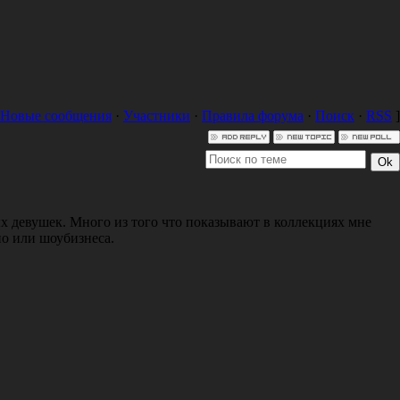
Новые сообщения
·
Участники
·
Правила форума
·
Поиск
·
RSS
]
х девушек. Много из того что показывают в коллекциях мне
но или шоубизнеса.