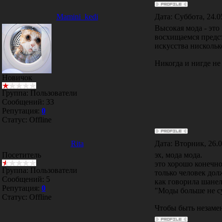
Mamini_kedi
Дата: Суббота, 24.0
Высокая мода - это
восхищаемся предст
искусства нискольк
Никогда и нигде не
Новичок
Группа: Пользователи
Сообщений:
33
Репутация:
0
Статус:
Offline
Rita
Дата: Вторник, 26.
Посетитель
эх, мода мода.
это хорошо конечно
Группа: Пользователи
только человек дол
Сообщений:
5
как говорила шанел
Репутация:
0
"Моды больше не су
Статус:
Offline
Чтобы быть незамен