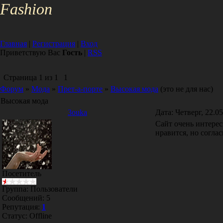
Fa
shion
Главная
|
Регистрация
|
Вход
Приветствую Вас
Гость
|
RSS
Страница
1
из
1
1
Форум
»
Мода
»
Прет-а-порте
»
Высокая мода
(это не для нас)
Высокая мода
3ouka
Дата: Четверг, 22.0
Сайт очень интерес
нравится, но согла
Посетитель
Группа: Пользователи
Сообщений:
5
Репутация:
1
Статус:
Offline