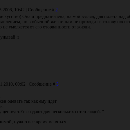
5.2008, 10:42 | Сообщение #
2
 искусство) Она и предназначена, на мой взгляд, для полета над 
авлением, но в обычной жизни нам не приходит в голову носить
о не умоляется от его оторванности от жизни.
 унывай :)
01.2010, 00:02 | Сообщение #
3
.
жен одевать так как ему идет
ь:
ществует.Ее создают для нескольких сотен людей. "
имой, нужно все время меняться.