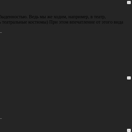
обыденностью. Ведь мы же ходим, например, в театр,
 театральные костюмы) При этом впечатление от этого вида