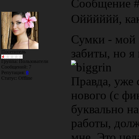
Сообщение 
Ойййййй, как
Сумки - мой
забиты, но я
Посетитель
Группа: Пользователи
Сообщений:
7
Репутация:
0
Правда, уже 
Статус:
Offline
нового (с фи
буквально на
работы, долж
мне. Это цел