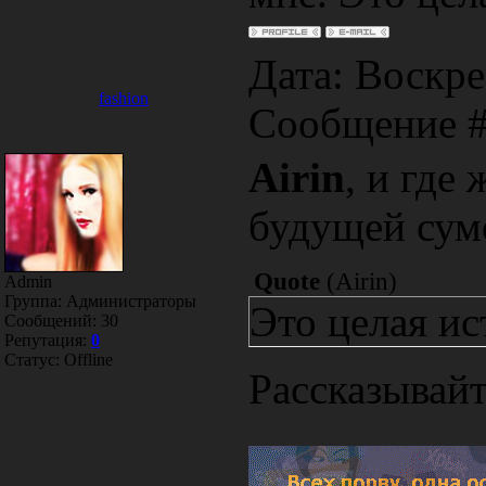
Дата: Воскрес
fashion
Сообщение 
Airin
, и где
будущей сум
Quote
(
Airin
)
Admin
Группа: Администраторы
Это целая ис
Сообщений:
30
Репутация:
0
Статус:
Offline
Рассказывай