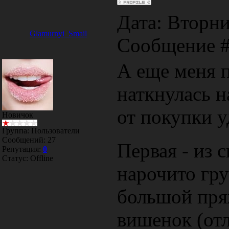
Дата: Вторник
Glamurnyi_Smail
Сообщение 
А еще меня п
наткнулась н
от покупки у
Новичок
Группа: Пользователи
Сообщений:
27
Первая - из 
Репутация:
0
Статус:
Offline
нарочито гру
большой пря
вишенок (от