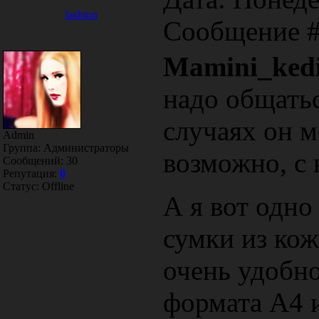
fashion
Сообщение 
Mamini_ked
надо общатьс
случаях он м
Admin
Группа: Администраторы
возможно, с
Сообщений:
30
Репутация:
0
Статус:
Offline
А я вот одно
сумки из ко
очень удобно
формата А4 и