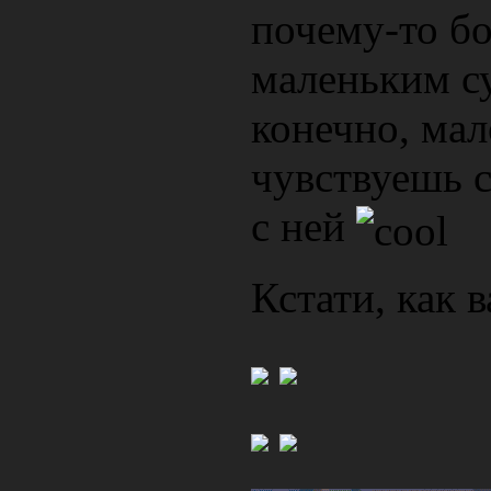
почему-то бо
маленьким су
конечно, мал
чувствуешь 
с ней
Кстати, как 