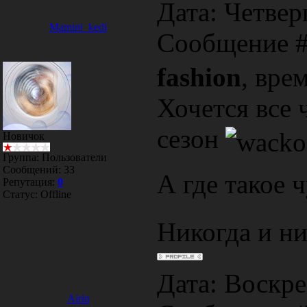
Дата: Четверг
Mamini_kedi
Сообщение 
fashion
, вре
Хочется все 
сезон
Новичок
Группа: Пользователи
Сообщений:
33
А где такое 
Репутация:
0
Статус:
Offline
Никогда и ни
Дата: Воскрес
Airin