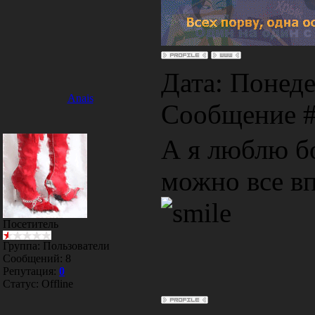
Дата: Понеде
Anais
Сообщение 
А я люблю б
можно все вп
Посетитель
Группа: Пользователи
Сообщений:
8
Репутация:
0
Статус:
Offline