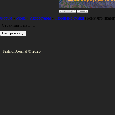
Форум
»
Мода
»
Аксессуары
»
Любимые сумки
(Кому что нрави
Страница
1
из
1
1
FashionJournal © 2026