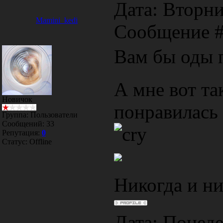
Дата: Вторник
Mamini_kedi
Сообщение 
Вам бы оды п
А мне вот та
Новичок
понравилась 
Группа: Пользователи
Сообщений:
33
Репутация:
0
Статус:
Offline
Никогда и ни
Дата: Понеде