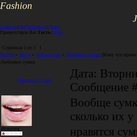
Fa
shion
J
Главная
|
Регистрация
|
Вход
Приветствую Вас
Гость
|
RSS
Страница
1
из
1
1
Форум
»
Мода
»
Аксессуары
»
Любимые сумки
(Кому что нрави
Любимые сумки
Дата: Вторник
Glamurnyi_Smail
Сообщение 
Вообще сумки
сколько их у
нравятся сум
Новичок