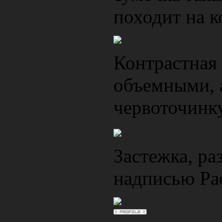
походит на к
Контрастная
объемными, 
червоточин
Застежка, ра
надписью Pa