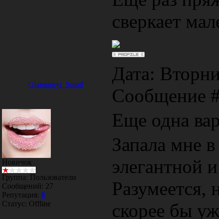
сверкает ма
Дата: Вторник
Glamurnyi_Smail
Сообщение 
Еще одна ва
Запала мне в
элегантной 
Новичок
Группа: Пользователи
Разумеется, 
Сообщений:
27
Репутация:
0
Статус:
Offline
скорее бы у