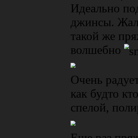
Идеально под
джинсы. Жаль
такой же пр
волшебно
Очень радует
как будто кт
спелой, пол
Еще раз пряж