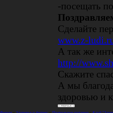
-посещать п
Поздравляе
Cделайте пер
www.z-ludi.r
А так же инт
http://www.sh
Скажите спа
А мы благода
здоровью и к
Форум
»
Здоровье и фитнес
»
Правильное питание
»
Клуб "Здор