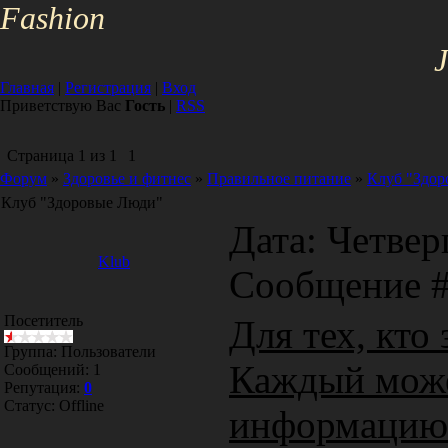
Fa
shion
J
Главная
|
Регистрация
|
Вход
Приветствую Вас
Гость
|
RSS
Страница
1
из
1
1
Форум
»
Здоровье и фитнес
»
Правильное питание
»
Клуб "Здор
Клуб "Здоровые Люди"
Дата: Четверг
Klub
Сообщение 
Посетитель
Для тех, кто
Группа: Пользователи
Каждый може
Сообщений:
1
Репутация:
0
Статус:
Offline
информацию 