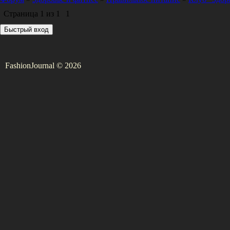
Страница
1
из
1
1
FashionJournal © 2026