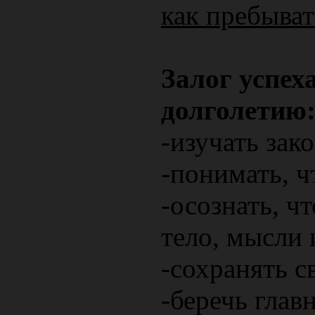
как пребыват
Залог успех
долголетию
-изучать зак
-понимать, ч
-осознать, ч
тело, мысли 
-сохранять с
-беречь глав