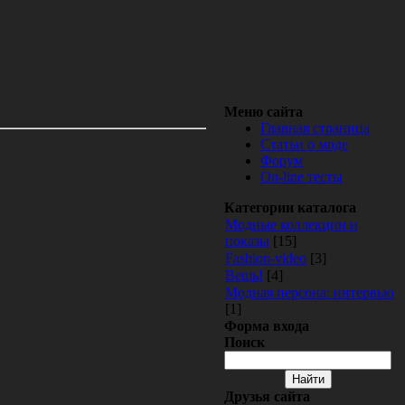
Меню сайта
Главная страница
Статьи о моде
Форум
On-line тесты
Категории каталога
Модные коллекции и
показы
[15]
Fashion-video
[3]
Вещь!
[4]
Модная персона: интервью
[1]
Форма входа
Поиск
Друзья сайта