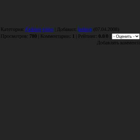
Категория:
Fashion-video
| Добавил:
fashion
(07.04.2008)
Просмотров:
780
| Комментарии:
1
| Рейтинг:
0.0
/
0
|
Добавлять коммента