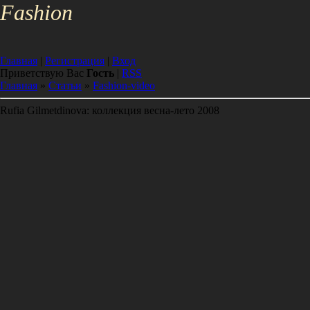
Fa
shion
Главная
|
Регистрация
|
Вход
Приветствую Вас
Гость
|
RSS
Главная
»
Статьи
»
Fashion-video
Rufia Gilmetdinova: коллекция весна-лето 2008