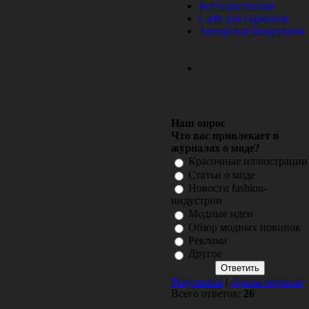
Всё о растениях
Сайт для гурманов
Авторская бижутерия
Наш опрос
Что вас привлекает в
журналах о моде?
Красочные иллюстрации
Статьи о моде
Новости fashion-
индустрии
Модные идеи
Обзор модных новинок
Реклама
Другое
Результаты
|
Архив опросов
Всего ответов:
26